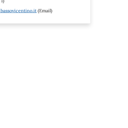
 1)
assovicentino.it
(Email)