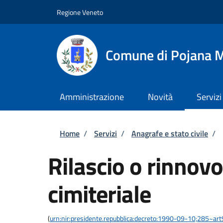
Salta al contenuto principale
Skip to footer content
Regione Veneto
Comune di Pojana 
Amministrazione
Novità
Servizi
Briciole di pane
Home
/
Servizi
/
Anagrafe e stato civile
/
Rilascio o rinnov
cimiteriale
(
urn:nir:presidente.repubblica:decreto:1990-09-10;285~ar