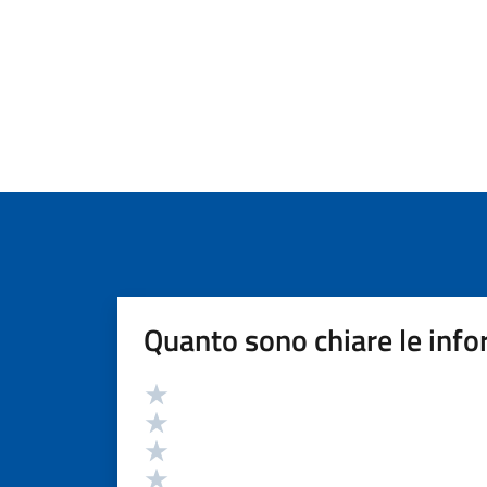
Quanto sono chiare le info
Valutazione
Valuta 5 stelle su 5
Valuta 4 stelle su 5
Valuta 3 stelle su 5
Valuta 2 stelle su 5