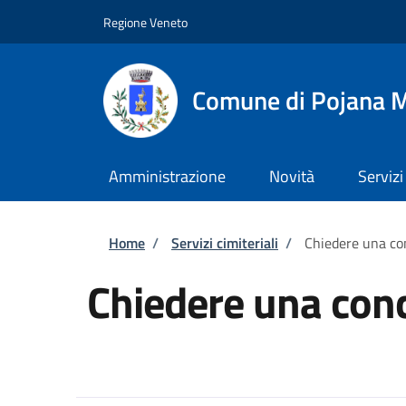
Salta al contenuto principale
Skip to footer content
Regione Veneto
Comune di Pojana 
Amministrazione
Novità
Servizi
Briciole di pane
Home
/
Servizi cimiteriali
/
Chiedere una con
Chiedere una conc