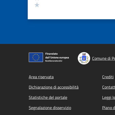
Valuta 1 stelle su 5
Comune di P
Footer menu
Area riservata
Crediti
Dichiarazione di accessibilità
Contatt
Statistiche del portale
Leggi l
Segnalazione disservizio
Piano d