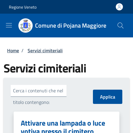
Salta al contenuto principale
Skip to footer content
Regione Veneto
Comune di Pojana Maggiore
Briciole di pane
Home
/
Servizi cimiteriali
Servizi cimiteriali
Cerca i contenuti che nel
titolo contengono:
Attivare una lampada o luce
votiva presso il cimitero