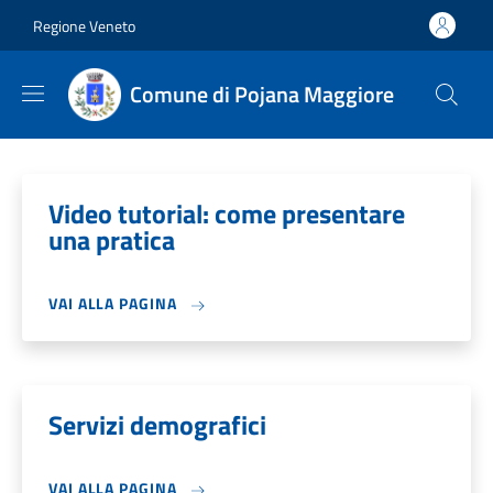
Salta al contenuto principale
Skip to footer content
Regione Veneto
Comune di Pojana Maggiore
Video tutorial: come presentare
una pratica
VAI ALLA PAGINA
Servizi demografici
VAI ALLA PAGINA