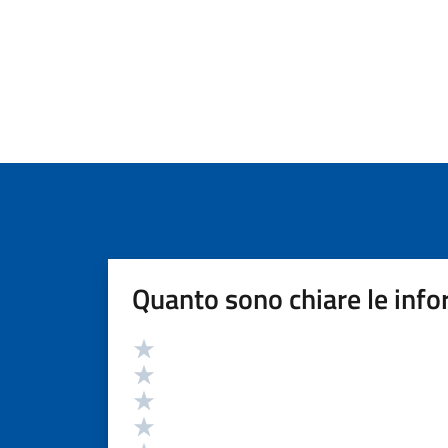
Quanto sono chiare le info
Valutazione
Valuta 5 stelle su 5
Valuta 4 stelle su 5
Valuta 3 stelle su 5
Valuta 2 stelle su 5