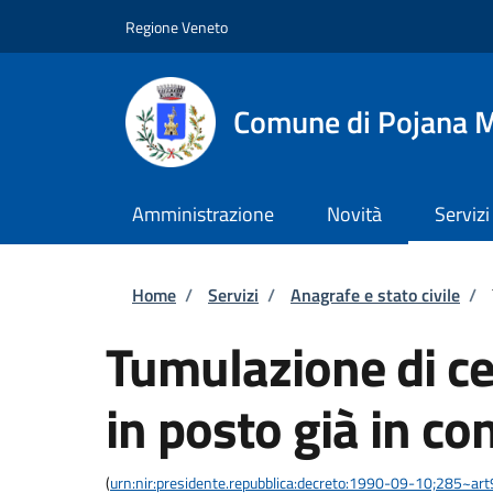
Salta al contenuto principale
Skip to footer content
Regione Veneto
Comune di Pojana 
Amministrazione
Novità
Servizi
Briciole di pane
Home
/
Servizi
/
Anagrafe e stato civile
/
Tumulazione di cen
in posto già in c
(
urn:nir:presidente.repubblica:decreto:1990-09-10;285~ar