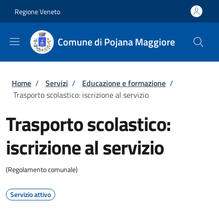
Salta al contenuto principale
Skip to footer content
Regione Veneto
Comune di Pojana Maggiore
Briciole di pane
Home
/
Servizi
/
Educazione e formazione
/
Trasporto scolastico: iscrizione al servizio
Trasporto scolastico:
iscrizione al servizio
(Regolamento comunale)
Servizio attivo