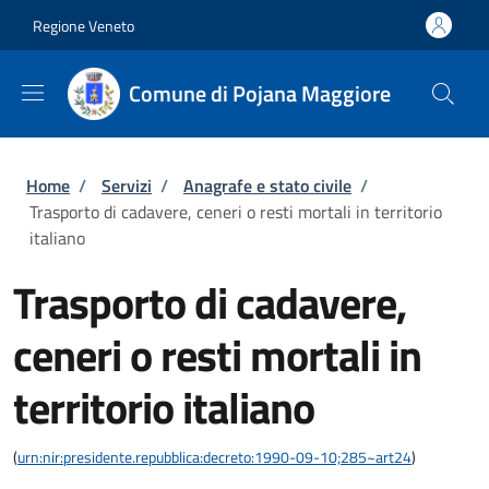
Salta al contenuto principale
Skip to footer content
Regione Veneto
Comune di Pojana Maggiore
Briciole di pane
Home
/
Servizi
/
Anagrafe e stato civile
/
Trasporto di cadavere, ceneri o resti mortali in territorio
italiano
Trasporto di cadavere,
ceneri o resti mortali in
territorio italiano
(
urn:nir:presidente.repubblica:decreto:1990-09-10;285~art24
)