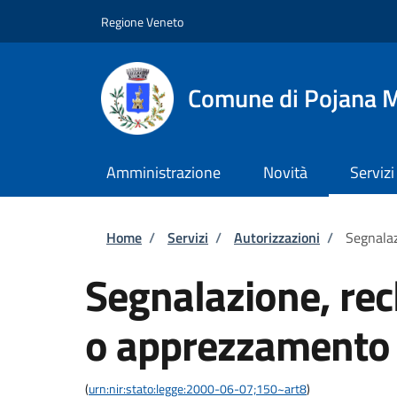
Salta al contenuto principale
Skip to footer content
Regione Veneto
Comune di Pojana 
Amministrazione
Novità
Servizi
Briciole di pane
Home
/
Servizi
/
Autorizzazioni
/
Segnala
Segnalazione, re
o apprezzamento
(
urn:nir:stato:legge:2000-06-07;150~art8
)