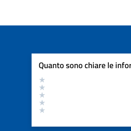
Quanto sono chiare le info
Valutazione
Valuta 5 stelle su 5
Valuta 4 stelle su 5
Valuta 3 stelle su 5
Valuta 2 stelle su 5
Valuta 1 stelle su 5