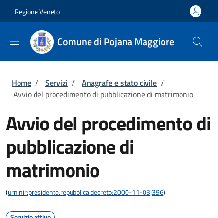
Salta al contenuto principale
Skip to footer content
Regione Veneto
Comune di Pojana Maggiore
Briciole di pane
Home
/
Servizi
/
Anagrafe e stato civile
/
Avvio del procedimento di pubblicazione di matrimonio
Avvio del procedimento di
pubblicazione di
matrimonio
(
urn:nir:presidente.repubblica:decreto:2000-11-03;396
)
Servizio attivo