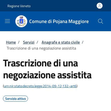
Salta al contenuto principale
Skip to footer content
Regione Veneto
Comune di Pojana Maggiore
Briciole di pane
Home
/
Servizi
/
Anagrafe e stato civile
/
Trascrizione di una negoziazione assistita
Trascrizione di una
negoziazione assistita
(
urn:nir:stato:decreto.legge:2014-09-12;132~art6
)
Servizio attivo