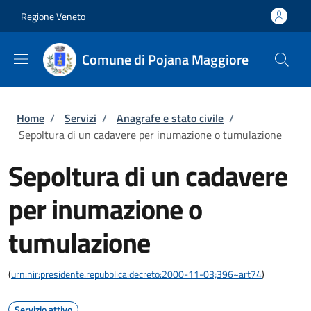
Salta al contenuto principale
Skip to footer content
Regione Veneto
Comune di Pojana Maggiore
Briciole di pane
Home
/
Servizi
/
Anagrafe e stato civile
/
Sepoltura di un cadavere per inumazione o tumulazione
Sepoltura di un cadavere
per inumazione o
tumulazione
(
urn:nir:presidente.repubblica:decreto:2000-11-03;396~art74
)
Servizio attivo