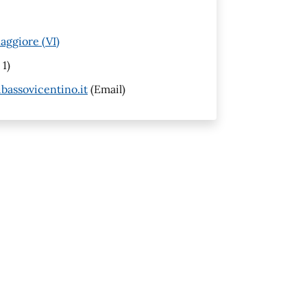
aggiore (VI)
 1)
assovicentino.it
(Email)