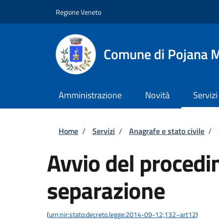
Salta al contenuto principale
Skip to footer content
Regione Veneto
Comune di Pojana 
Amministrazione
Novità
Servizi
Briciole di pane
Home
/
Servizi
/
Anagrafe e stato civile
/
Avvio del procedi
separazione
(
urn:nir:stato:decreto.legge:2014-09-12;132~art12
)