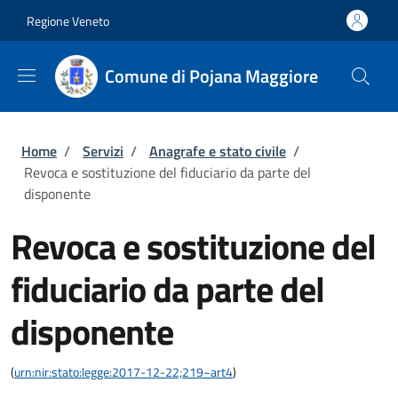
Salta al contenuto principale
Skip to footer content
Regione Veneto
Comune di Pojana Maggiore
Briciole di pane
Home
/
Servizi
/
Anagrafe e stato civile
/
Revoca e sostituzione del fiduciario da parte del
disponente
Revoca e sostituzione del
fiduciario da parte del
disponente
(
urn:nir:stato:legge:2017-12-22;219~art4
)