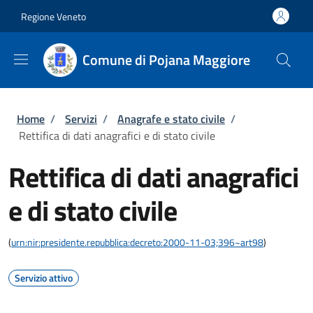
Salta al contenuto principale
Skip to footer content
Regione Veneto
Comune di Pojana Maggiore
Briciole di pane
Home
/
Servizi
/
Anagrafe e stato civile
/
Rettifica di dati anagrafici e di stato civile
Rettifica di dati anagrafici
e di stato civile
(
urn:nir:presidente.repubblica:decreto:2000-11-03;396~art98
)
Servizio attivo