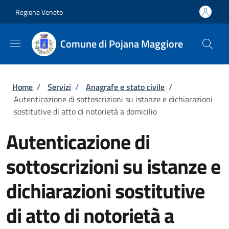
Salta al contenuto principale
Skip to footer content
Regione Veneto
Comune di Pojana Maggiore
Briciole di pane
Home
/
Servizi
/
Anagrafe e stato civile
/
Autenticazione di sottoscrizioni su istanze e dichiarazioni
sostitutive di atto di notorietà a domicilio
Autenticazione di
sottoscrizioni su istanze e
dichiarazioni sostitutive
di atto di notorietà a