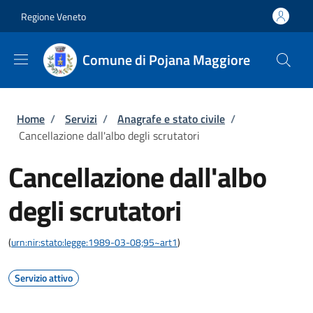
Salta al contenuto principale
Skip to footer content
Regione Veneto
Comune di Pojana Maggiore
Briciole di pane
Home
/
Servizi
/
Anagrafe e stato civile
/
Cancellazione dall'albo degli scrutatori
Cancellazione dall'albo
degli scrutatori
(
urn:nir:stato:legge:1989-03-08;95~art1
)
Servizio attivo