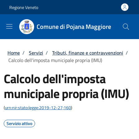
Salta al contenuto principale
Skip to footer content
Regione Veneto
Comune di Pojana Maggiore
Briciole di pane
Home
/
Servizi
/
Tributi, finanze e contravvenzioni
/
Calcolo dell'imposta municipale propria (IMU)
Calcolo dell'imposta
municipale propria (IMU)
(
urn:nir:stato:legge:2019-12-27;160
)
Servizio attivo