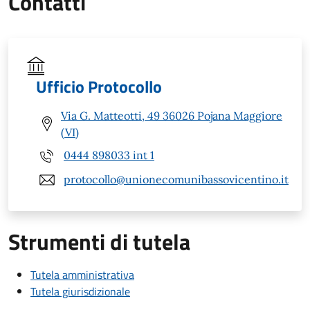
Contatti
Ufficio Protocollo
Via G. Matteotti, 49 36026 Pojana Maggiore
(VI)
0444 898033 int 1
protocollo@unionecomunibassovicentino.it
Strumenti di tutela
Tutela amministrativa
Tutela giurisdizionale