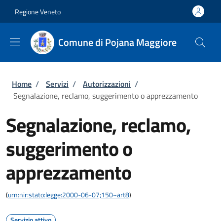
Salta al contenuto principale
Skip to footer content
Regione Veneto
Comune di Pojana Maggiore
Briciole di pane
Home
/
Servizi
/
Autorizzazioni
/
Segnalazione, reclamo, suggerimento o apprezzamento
Segnalazione, reclamo,
suggerimento o
apprezzamento
(
urn:nir:stato:legge:2000-06-07;150~art8
)
Servizio attivo