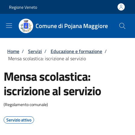
Salta al contenuto principale
Skip to footer content
Regione Veneto
Comune di Pojana Maggiore
Briciole di pane
Home
/
Servizi
/
Educazione e formazione
/
Mensa scolastica: iscrizione al servizio
Mensa scolastica:
iscrizione al servizio
(Regolamento comunale)
Servizio attivo