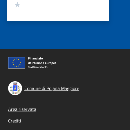
Valuta 1 stelle su 5
Comune di Pojana Maggiore
Footer menu
Area riservata
Crediti