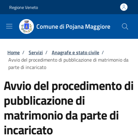
Salta al contenuto principale
Skip to footer content
Regione Veneto
Comune di Pojana Maggiore
Briciole di pane
Home
/
Servizi
/
Anagrafe e stato civile
/
Avvio del procedimento di pubblicazione di matrimonio da
parte di incaricato
Avvio del procedimento di
pubblicazione di
matrimonio da parte di
incaricato