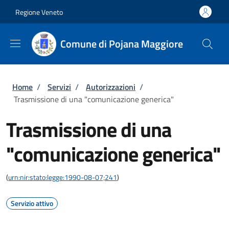
Salta al contenuto principale
Skip to footer content
Regione Veneto
Comune di Pojana Maggiore
Briciole di pane
Home
/
Servizi
/
Autorizzazioni
/
Trasmissione di una "comunicazione generica"
Trasmissione di una
"comunicazione generica"
(
urn:nir:stato:legge:1990-08-07;241
)
Servizio attivo