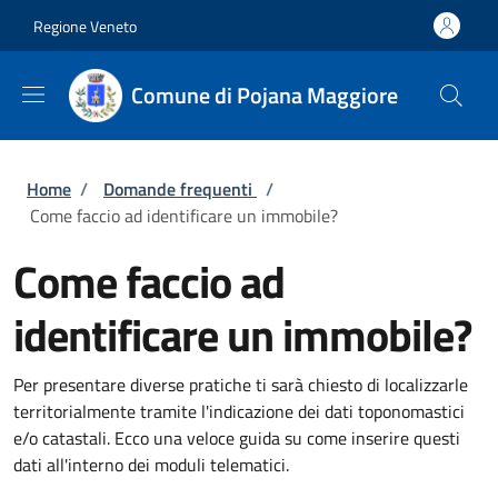
Salta al contenuto principale
Skip to footer content
Regione Veneto
Comune di Pojana Maggiore
Briciole di pane
Home
/
Domande frequenti
/
Come faccio ad identificare un immobile?
Come faccio ad
identificare un immobile?
Per presentare diverse pratiche ti sarà chiesto di localizzarle
territorialmente tramite l'indicazione dei dati toponomastici
e/o catastali. Ecco una veloce guida su come inserire questi
dati all'interno dei moduli telematici.