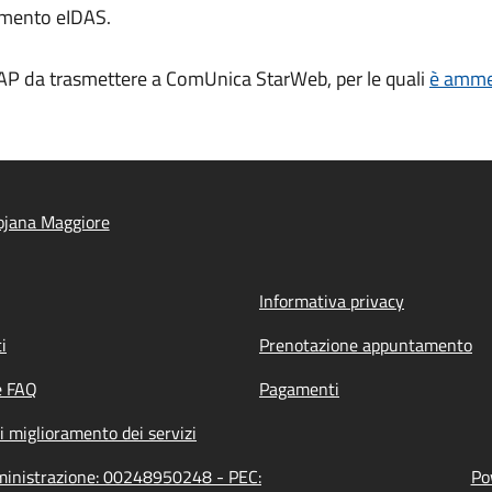
amento eIDAS.
AP da trasmettere a ComUnica StarWeb, per le quali
è ammes
ojana Maggiore
Informativa privacy
i
Prenotazione appuntamento
e FAQ
Pagamenti
i miglioramento dei servizi
mministrazione: 00248950248 - PEC:
Po