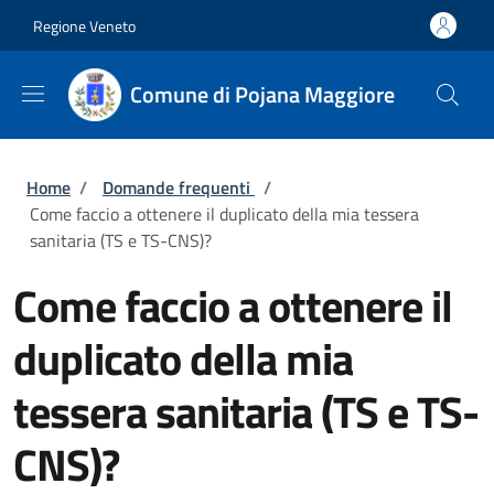
Salta al contenuto principale
Skip to footer content
Regione Veneto
Comune di Pojana Maggiore
Briciole di pane
Home
/
Domande frequenti
/
Come faccio a ottenere il duplicato della mia tessera
sanitaria (TS e TS-CNS)?
Come faccio a ottenere il
duplicato della mia
tessera sanitaria (TS e TS-
CNS)?