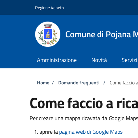
Salta al contenuto principale
Skip to footer content
Regione Veneto
Comune di Pojana 
Amministrazione
Novità
Servizi
Briciole di pane
Home
/
Domande frequenti
/
Come faccio 
Come faccio a ri
Per creare una mappa ricavata da
G
oogle Maps 
aprire la
pagina web di Google Maps