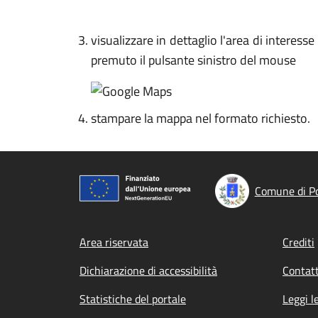
visualizzare in dettaglio l'area di interes
premuto il pulsante sinistro del mouse
stampare la mappa nel formato richiesto.
Comune di P
Footer menu
Area riservata
Crediti
Dichiarazione di accessibilità
Contatt
Statistiche del portale
Leggi l