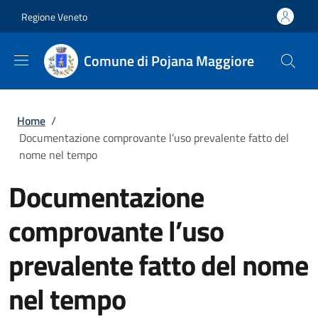
Salta al contenuto principale
Skip to footer content
Regione Veneto
Comune di Pojana Maggiore
Briciole di pane
Home
/
Documentazione comprovante l’uso prevalente fatto del
nome nel tempo
Documentazione
comprovante l’uso
prevalente fatto del nome
nel tempo