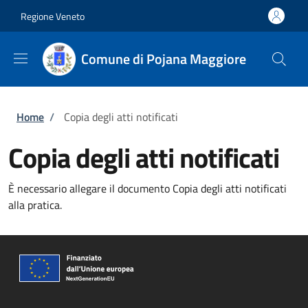
Salta al contenuto principale
Skip to footer content
Regione Veneto
Comune di Pojana Maggiore
Briciole di pane
Home
/
Copia degli atti notificati
Copia degli atti notificati
È necessario allegare il documento Copia degli atti notificati
alla pratica.