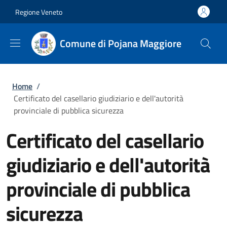
Salta al contenuto principale
Skip to footer content
Regione Veneto
Comune di Pojana Maggiore
Briciole di pane
Home
/
Certificato del casellario giudiziario e dell'autorità
provinciale di pubblica sicurezza
Certificato del casellario
giudiziario e dell'autorità
provinciale di pubblica
sicurezza