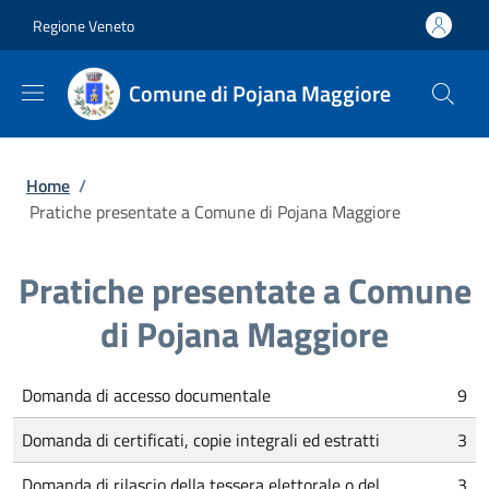
Salta al contenuto principale
Skip to footer content
Regione Veneto
Comune di Pojana Maggiore
Briciole di pane
Home
/
Pratiche presentate a Comune di Pojana Maggiore
Pratiche presentate a Comune
di Pojana Maggiore
Domanda di accesso documentale
9
Domanda di certificati, copie integrali ed estratti
3
Domanda di rilascio della tessera elettorale o del
3