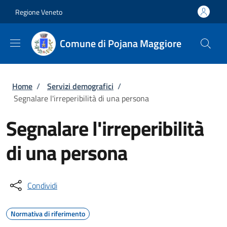
Salta al contenuto principale
Skip to footer content
Regione Veneto
Comune di Pojana Maggiore
Briciole di pane
Home
/
Servizi demografici
/
Segnalare l'irreperibilità di una persona
Segnalare l'irreperibilità
di una persona
Condividi
Normativa di riferimento