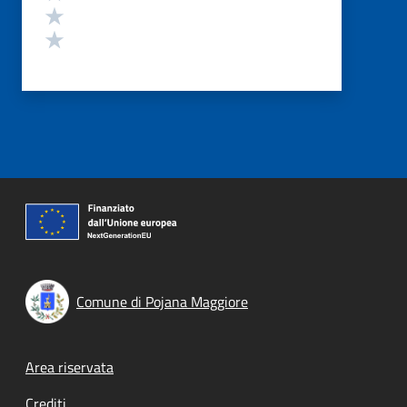
Valuta 2 stelle su 5
Valuta 1 stelle su 5
Comune di Pojana Maggiore
Footer menu
Area riservata
Crediti