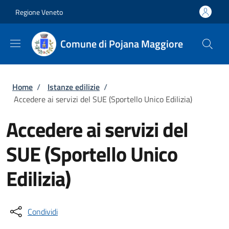
Salta al contenuto principale
Skip to footer content
Regione Veneto
Comune di Pojana Maggiore
Briciole di pane
Home
/
Istanze edilizie
/
Accedere ai servizi del SUE (Sportello Unico Edilizia)
Accedere ai servizi del
SUE (Sportello Unico
Edilizia)
Condividi