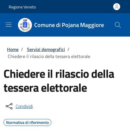
Salta al contenuto principale
Skip to footer content
Regione Veneto
Comune di Pojana Maggiore
Briciole di pane
Home
/
Servizi demografici
/
Chiedere il rilascio della tessera elettorale
Chiedere il rilascio della
tessera elettorale
Condividi
Normativa di riferimento