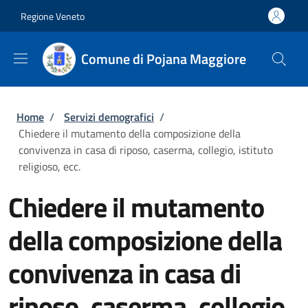
Salta al contenuto principale
Skip to footer content
Regione Veneto
Comune di Pojana Maggiore
Briciole di pane
Home
/
Servizi demografici
/
Chiedere il mutamento della composizione della
convivenza in casa di riposo, caserma, collegio, istituto
religioso, ecc.
Chiedere il mutamento
della composizione della
convivenza in casa di
riposo, caserma, collegio,