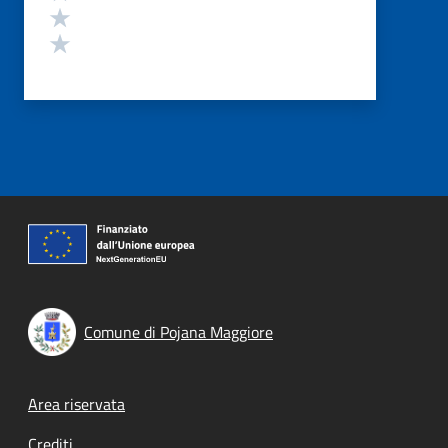
Valuta 2 stelle su 5
Valuta 1 stelle su 5
Comune di Pojana Maggiore
Footer menu
Area riservata
Crediti