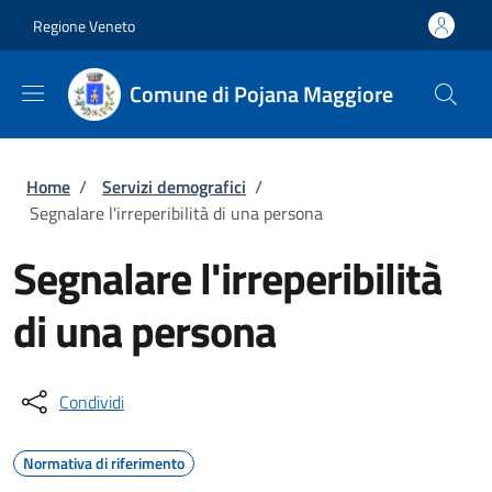
Salta al contenuto principale
Skip to footer content
Regione Veneto
Comune di Pojana Maggiore
Briciole di pane
Home
/
Servizi demografici
/
Segnalare l'irreperibilità di una persona
Segnalare l'irreperibilità
di una persona
Condividi
Normativa di riferimento